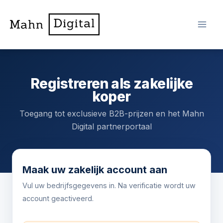
Ga
Web Software
naar
Solutions & IT
de
Distributeur
inhoud
Registreren als zakelijke
koper
Toegang tot exclusieve B2B-prijzen en het Mahn
Digital partnerportaal
Maak uw zakelijk account aan
Vul uw bedrijfsgegevens in. Na verificatie wordt uw
account geactiveerd.