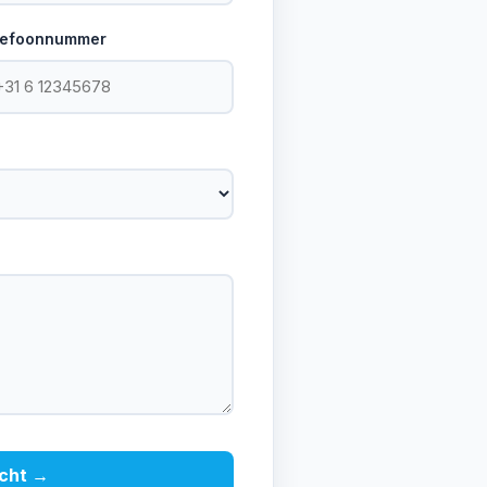
lefoonnummer
icht →