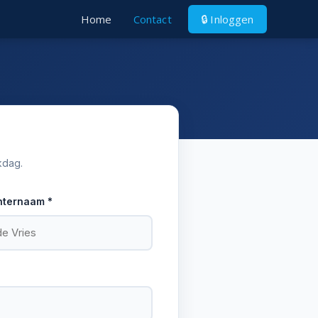
Home
Contact
🔒 Inloggen
kdag.
hternaam *