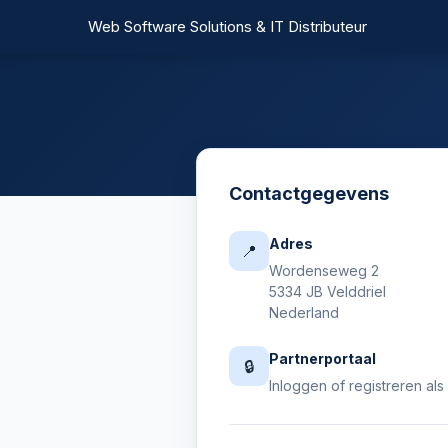
Ga
Web Software Solutions & IT Distributeur
naar
de
inhoud
Contactgegevens
Adres
📍
Wordenseweg 2
5334 JB Velddriel
Nederland
Partnerportaal
🔒
Inloggen
of
registreren al